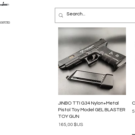
Aperçu rapide
JINBO TTI G34 Nylon+Metal
C
Pistol Toy Model GEL BLASTER
P
5
TOY GUN
Prix
165,00 $US