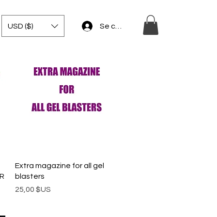
USD ($)
Se connecter
Aperçu rapide
Extra magazine for all gel
ER
blasters
Prix
25,00 $US