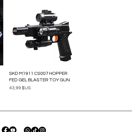
Aperçu rapide
SKD M1911 CS007 HOPPER
FED GEL BLASTER TOY GUN
Prix
43,99 $US
STAY CONNECTED