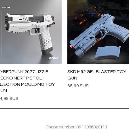
Aperçu rapide
Aperçu rapide
YBERPUNK 2077 LIZZIE
SKD M92 GEL BLASTER TOY
ECKO NERF PISTOL -
GUN
NJECTION MOULDING TOY
Prix
65,99 $US
GUN
rix
4,99 $US
TIOM
INFOTMATIOM
Phone Number: 86 13986820113