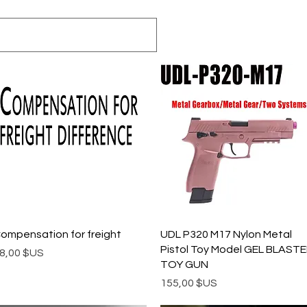
Aperçu rapide
Aperçu rapide
ompensation for freight
UDL P320 M17 Nylon Metal
Pistol Toy Model GEL BLAST
rix
8,00 $US
TOY GUN
Prix
155,00 $US