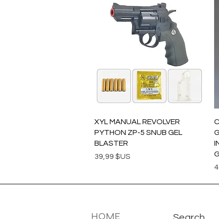
Aperçu rapide
XYL MANUAL REVOLVER
C
PYTHON ZP-5 SNUB GEL
G
BLASTER
I
Prix
39,99 $US
P
4
MENU
INFOTMA
HOME
Search