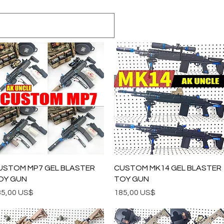
Vista rápida
Vista rápida
USTOM MP7 GEL BLASTER
CUSTOM MK14 GEL BLASTER
OY GUN
TOY GUN
ecio
Precio
85,00 US$
185,00 US$