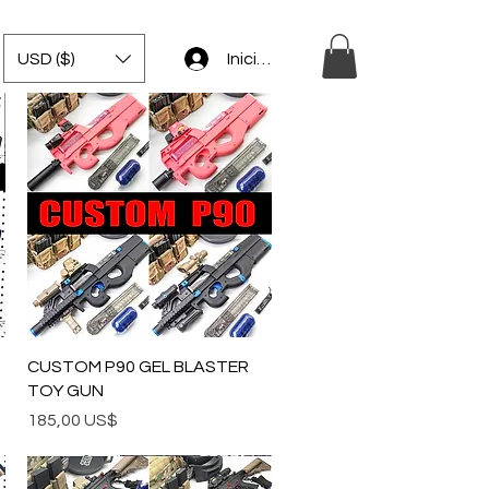
USD ($)
Iniciar sesión
Vista rápida
CUSTOM P90 GEL BLASTER
TOY GUN
Precio
185,00 US$