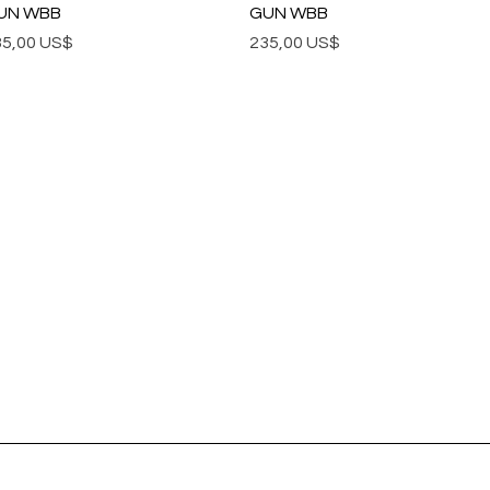
UN WBB
GUN WBB
ecio
Precio
35,00 US$
235,00 US$
TIOM
INFOTMATIOM