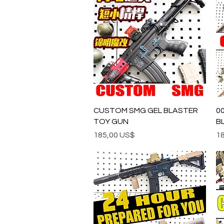
Vista rápida
CUSTOM SMG GEL BLASTER
0
TOY GUN
B
Precio
Pr
185,00 US$
1