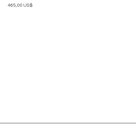
Precio
465,00 US$
STAY CONNECTED