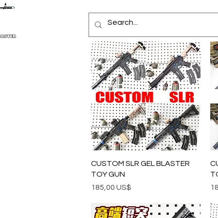
Vista rápida
CUSTOM SLR GEL BLASTER
C
TOY GUN
T
Precio
Pr
185,00 US$
1