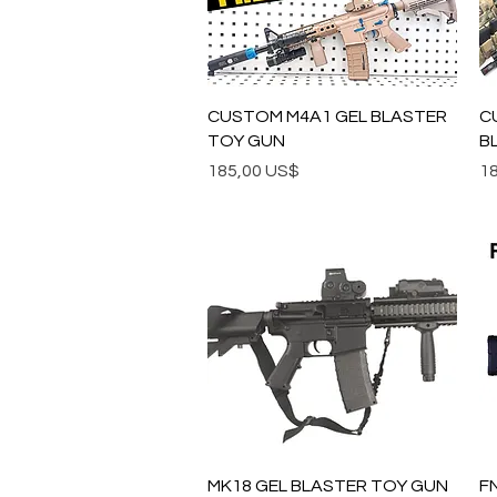
Vista rápida
CUSTOM M4A1 GEL BLASTER
C
TOY GUN
B
Precio
Pr
185,00 US$
1
Vista rápida
MK18 GEL BLASTER TOY GUN
F