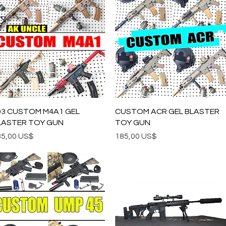
Vista rápida
Vista rápida
03 CUSTOM M4A1 GEL
CUSTOM ACR GEL BLASTER
LASTER TOY GUN
TOY GUN
ecio
Precio
85,00 US$
185,00 US$