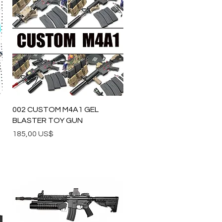
Vista rápida
002 CUSTOM M4A1 GEL
BLASTER TOY GUN
Precio
185,00 US$