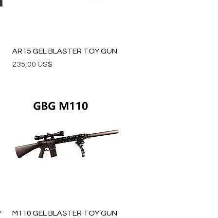
Vista rápida
AR15 GEL BLASTER TOY GUN
Precio
235,00 US$
Vista rápida
Y
M110 GEL BLASTER TOY GUN