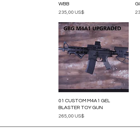
WBB
G
Precio
Pr
235,00 US$
2
Vista rápida
01 CUSTOM M4A1 GEL
BLASTER TOY GUN
Precio
265,00 US$
MENU
INFOTMA