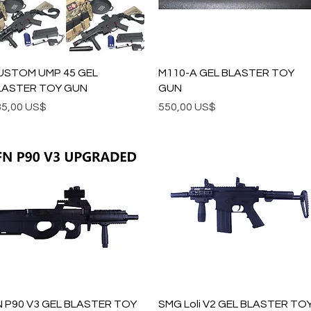
Vista rápida
Vista rápida
USTOM UMP 45 GEL
M110-A GEL BLASTER TOY
LASTER TOY GUN
GUN
ecio
Precio
85,00 US$
550,00 US$
Vista rápida
Vista rápida
N P90 V3 GEL BLASTER TOY
SMG Loli V2 GEL BLASTER TO