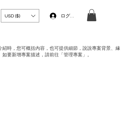
USD ($)
ログイン
介紹時，您可概括內容，也可提供細節，說說專案背景、緣
。如要新增專案描述，請前往「管理專案」。