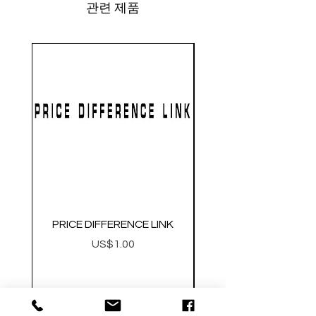
관련 제품
PRICE DIFFERENCE LINK
GEARBOX CNC NO.2
가격
US$1.00
Metal Gearbox Gel B