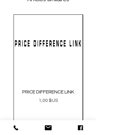
PRICE DIFFERENCE LINK
GEARBOX CNC NO.2
Prix
1,00 $US
Metal Gearbox Gel B