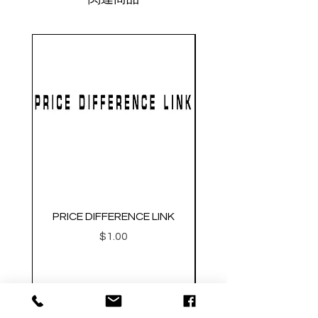
PRICE DIFFERENCE LINK
GEARBOX CNC NO.2
価格
$1.00
Metal Gearbox Gel B