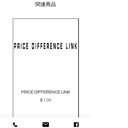
関連商品
PRICE DIFFERENCE LINK
GEARBOX CNC NO.2
価格
$1.00
Metal Gearbox Gel B