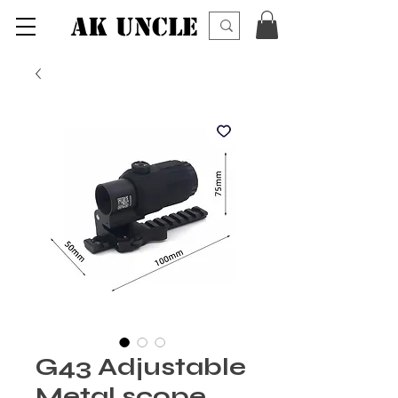
AK UNCLE
G43 Adjustable
Metal scope