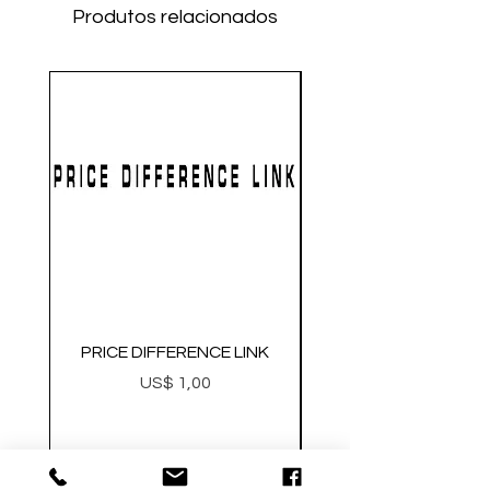
Produtos relacionados
PRICE DIFFERENCE LINK
GEARBOX CNC NO.2
Preço
US$ 1,00
Metal Gearbox Gel B