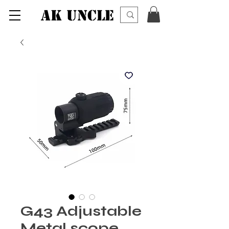
AK UNCLE
G43 Adjustable
Metal scope