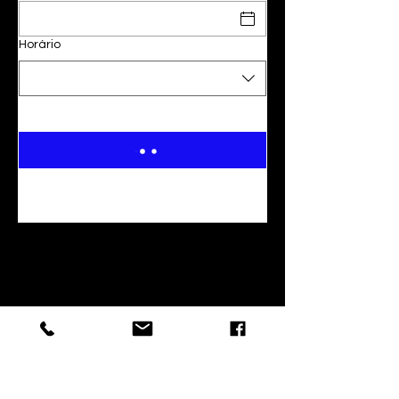
Horário
FOLLOW US SOCIAL MEDIA
ABOUT US
We’Ve Been Selling Gel Blasters For Over 10 Years,
Building A Solid Reputation Around The World. With
Our Own R&D Team, We Offer Reliable, High-