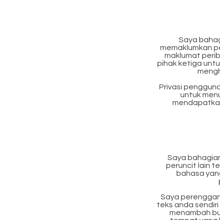
Saya bahag
memaklumkan pe
maklumat peri
pihak ketiga un
mengh
Privasi pengguna
untuk menu
mendapatkan
Saya bahagia
peruncit lain
bahasa yan
Saya perenggan 
teks anda sendiri
menambah but