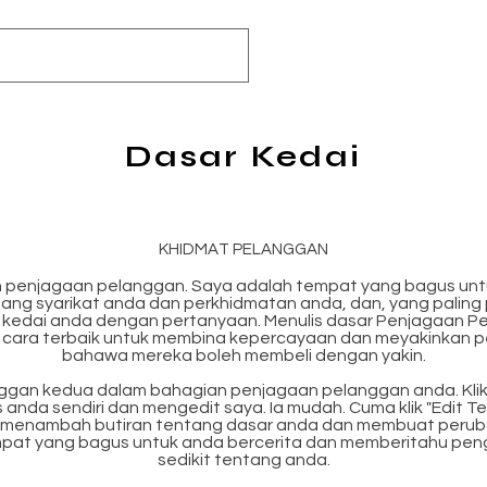
Dasar Kedai
KHIDMAT PELANGGAN
 penjagaan pelanggan. Saya adalah tempat yang bagus untu
ang syarikat anda dan perkhidmatan anda, dan, yang paling 
kedai anda dengan pertanyaan. Menulis dasar Penjagaan P
ah cara terbaik untuk membina kepercayaan dan meyakinkan
bahawa mereka boleh membeli dengan yakin.
gan kedua dalam bahagian penjagaan pelanggan anda. Klik d
nda sendiri dan mengedit saya. Ia mudah. Cuma klik "Edit Tek
uk menambah butiran tentang dasar anda dan membuat perub
pat yang bagus untuk anda bercerita dan memberitahu pen
sedikit tentang anda.