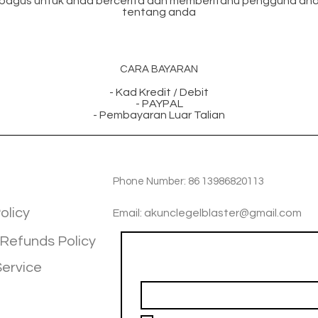
bagus untuk anda bercerita dan memberitahu pengguna anda 
tentang anda
CARA BAYARAN
- Kad Kredit / Debit
- PAYPAL
- Pembayaran Luar Talian
TIOM
INFOTMATIOM
Phone Number: 86 13986820113
olicy
Email: akunclegelblaster@gmail.com
 Refunds Policy
Join our mailing list
Service
Email
*