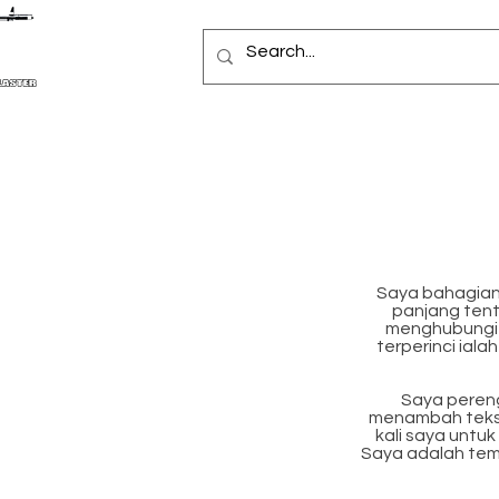
Saya bahagian
panjang tent
menghubungi 
terperinci ial
Saya pereng
menambah teks a
kali saya unt
Saya adalah tem