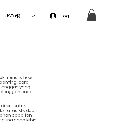
USD ($)
Log Masuk
k menulis teks
penting, cara
elanggan yang
 pelanggan anda
i sini untuk
s" atau klik dua
ahan pada fon.
gguna anda lebih