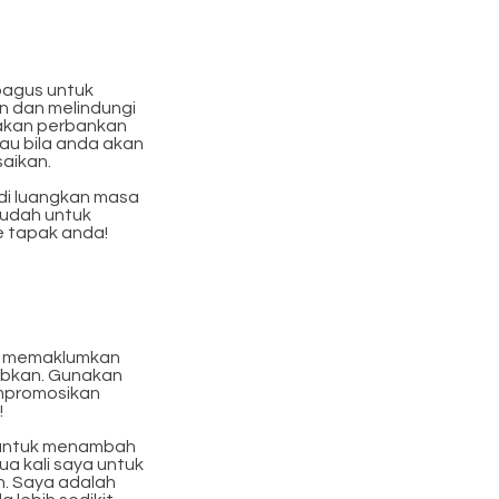
bagus untuk
 dan melindungi
akan perbankan
u bila anda akan
aikan.
adi luangkan masa
mudah untuk
 tapak anda!
k memaklumkan
ubkan. Gunakan
mpromosikan
!
i untuk menambah
ua kali saya untuk
. Saya adalah