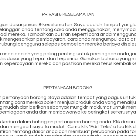
PRIVASI & KESELAMATAN
ian dasar privasi & keselamatan. Saya adalah tempat yang 
langgan anda tentang cara anda menggunakan, menyimpan
badi mereka. Tambahkan butiran seperti cara anda menggun
tuk mengesahkan pembayaran, cara anda mengumpul data ata
ubungi pengguna selepas pembelian mereka berjaya diseles
 anda adalah yang paling penting untuk perniagaan anda, j
lis dasar yang tepat dan terperinci. Gunakan bahasa yang 
 kepercayaan mereka dan pastikan mereka terus kembali ke
PERTANYAAN BORONG
n pertanyaan borong. Saya adalah tempat yang bagus untu
 tentang cara mereka boleh menjual produk anda yang menakj
g mudah dan berikan sebanyak mungkin maklumat untuk me
perniagaan anda dan membawanya ke peringkat seterusnya
kedua dalam bahagian pertanyaan borong anda. Klik di sin
 dan mengedit saya. Ia mudah. Cuma klik "Edit Teks" atau klik d
iran tentang dasar anda dan membuat perubahan pada fon