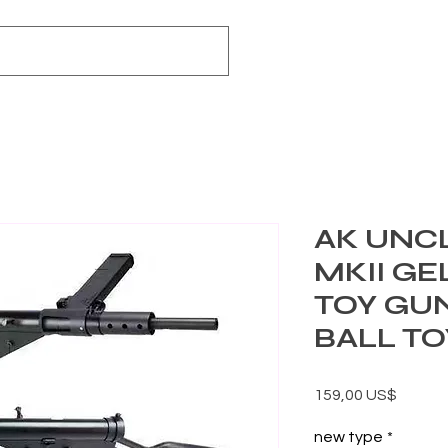
AK UNC
MKII GE
TOY GUN
BALL T
Precio
159,00 US$
new type
*