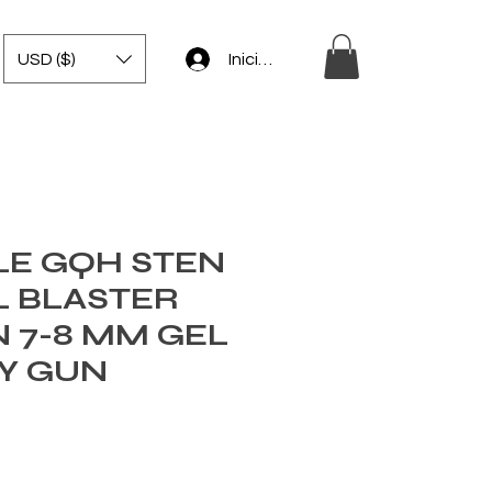
USD ($)
Iniciar sesión
LE GQH STEN
L BLASTER
 7-8 MM GEL
OY GUN