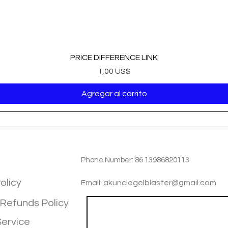
PRICE DIFFERENCE LINK
Precio
1,00 US$
Agregar al carrito
TIOM
INFOTMATIOM
Phone Number: 86 13986820113
olicy
Email: akunclegelblaster@gmail.com
 Refunds Policy
Join our mailing list
Service
Email
*