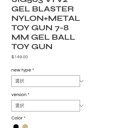
GEL BLASTER
NYLON+METAL
TOY GUN 7-8
MM GEL BALL
TOY GUN
価格
$149.00
new type
*
version
*
Color
*