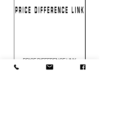
PRICE DIFFERENCE LINK
GEARBOX CNC NO.2
価格
$1.00
Metal Gearbox Gel B
カートに追加する
FOLLOW US SOCIAL MEDIA