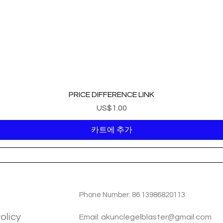
PRICE DIFFERENCE LINK
가격
US$1.00
카트에 추가
TIOM
INFOTMATIOM
Phone Number: 86 13986820113
olicy
Email: akunclegelblaster@gmail.com