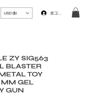
USD ($)
로그인
E ZY SIG563
EL BLASTER
METAL TOY
8 MM GEL
OY GUN