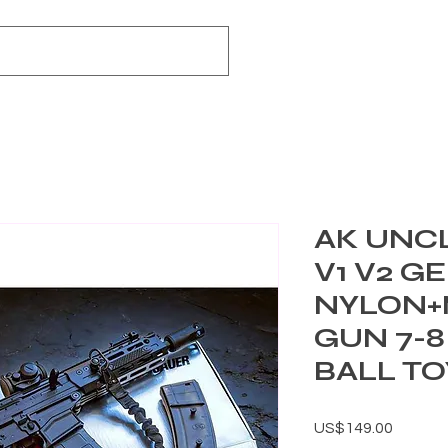
AK UNCL
V1 V2 G
NYLON+
GUN 7-
BALL T
가격
US$149.00