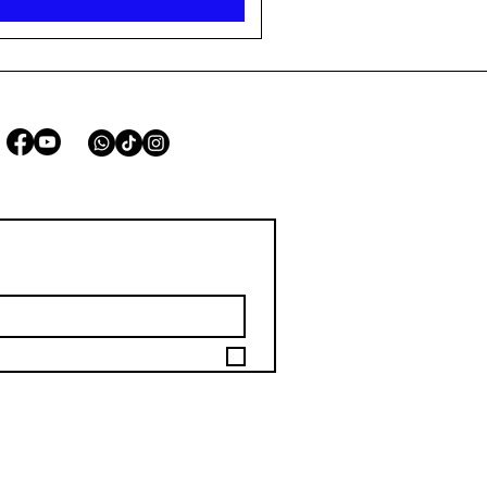
STAY CONNECTED
*
Email
scribe to your mailing list.