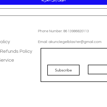
TIOM
INFOTMATIOM
Phone Number: 86 13986820113
olicy
Email: akunclegelblaster@gmail.com
 Refunds Policy
Join our mailing list
Service
Subscribe
I want to sub