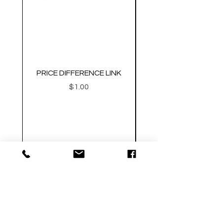
PRICE DIFFERENCE LINK
GEARBOX CNC NO.2
価格
$1.00
Metal Gearbox Gel B
カートに追加する
FOLLOW US SOCIAL MEDIA