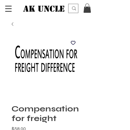
AK UNCLE
Compensation
for freight
価格
$58.00