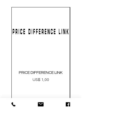
PRICE DIFFERENCE LINK
GEARBOX CNC NO.2
Preço
US$ 1,00
Metal Gearbox Gel B